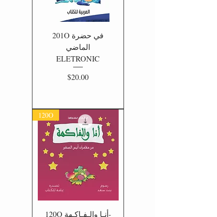
201O في حضرة
الماضي
ELETRONIC
Price
$20.00
120O
120O أنـا والـفـاكـهة-