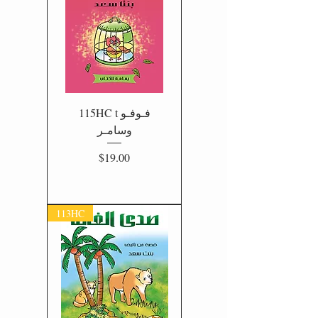
115HC t فـوفـو
وسامـر
Price
$19.00
113HC