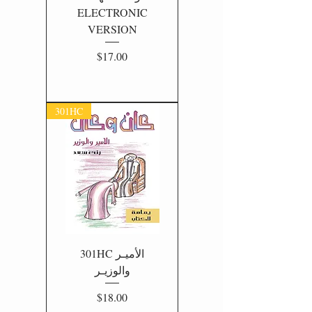
ELECTRONIC
VERSION
Price
$17.00
301HC
301HC الأميـر
والوزيـر
Price
$18.00