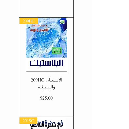
209HC
209HC الانـسـان
والـبـيـئـه
Price
$25.00
201SC