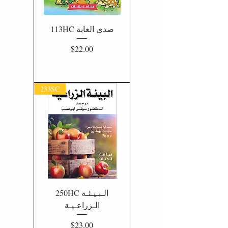
113HC صدى الغابة
Price
$22.00
233SC
250HC الـبـيـئـة
الـزراعـيـة
Price
$23.00