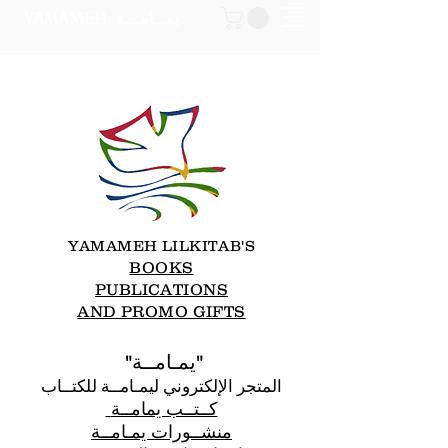
YAMAMEH
يمــامـــة
YA
MAMEH LILKITAB'S
BOOKS
PUBLICATIONS
AND PROMO GIFTS
"يمـامــة"
المتجر الإلكتروني ليمـامــة للكتــاب
كــتــب يمامــة
منشــورات يمـامــة