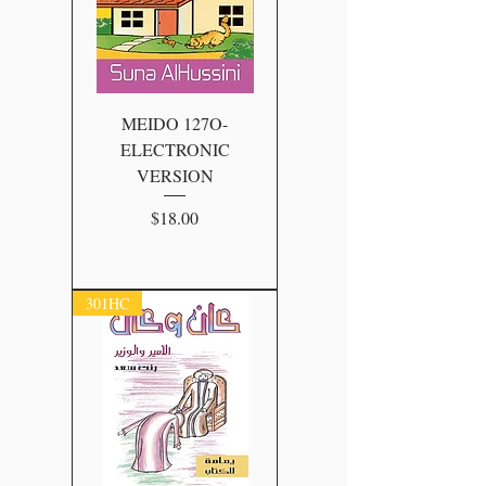
MEIDO 127O-
ELECTRONIC
VERSION
Price
$18.00
301HC