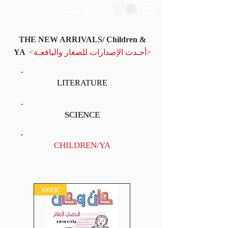
YAMAMEH
يمــامـــة
THE NEW ARRIVALS/ Children &
YA
<أحـدث الإصدارات للصغار واليافعـة>
LITERATURE
SCIENCE
CHILDREN/YA
300HC