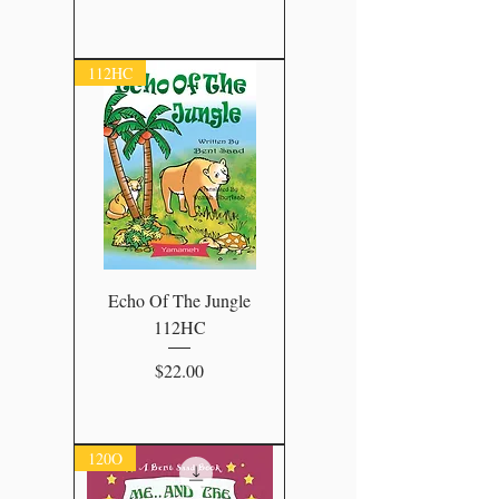
112HC
Echo Of The Jungle
112HC
Price
$22.00
120O