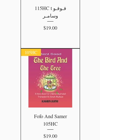
115HC t فـوفـو
وسامـر
Price
$19.00
105HC
Fofo And Samer
105HC
Price
$19.00