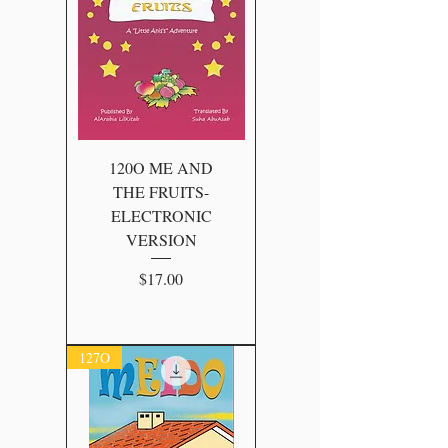
120O ME AND
THE FRUITS-
ELECTRONIC
VERSION
Price
$17.00
127O