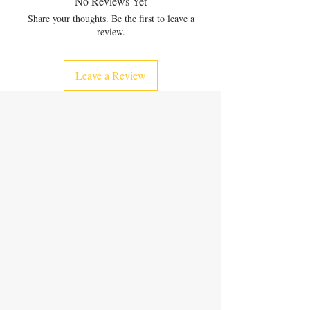
No Reviews Yet
من تأليف بنت سعد
Share your thoughts. Be the first to leave a
For all ages, to read alone 8+,
review.
PS 17.5X23, NOP 24, Hard Cover.
Leave a Review