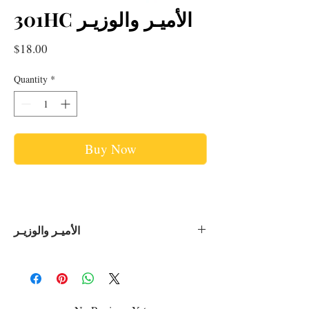
301HC الأميـر والوزيـر
Price
$18.00
Quantity
*
Buy Now
الأميـر والوزيـر
A MUST READ BOOK.
هذا الكتاب الرائع برسومه الجميله، من
سلسلة "كان ياما كان" المميزه، والتي
تتمثل فيها جماليات اللغة العربية